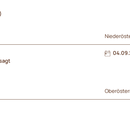
)
Niederöst
04.09.
 sagt
Oberösterr