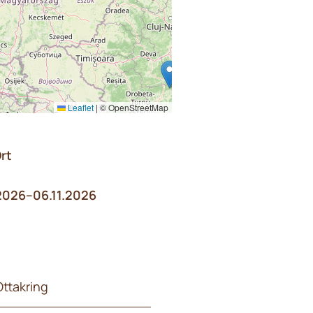
Leaflet
|
© OpenStreetMap
rt
2026–06.11.2026
Ottakring