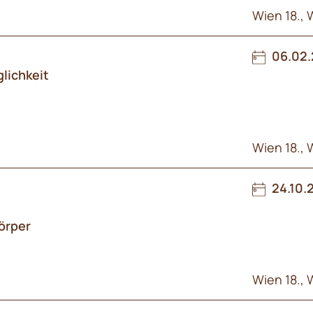
Wien 18., 
06.02.
glichkeit
Wien 18., 
24.10.
örper
Wien 18., 