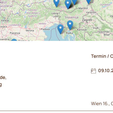
Termin / O
09.10.
de,
g
Wien 16., 